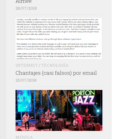
Aimée
28/07/2018
INTERNET
/
TECNOLOGÍA
Chantajes (casi falsos) por email
25/07/2018
MÚSICA