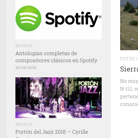
MÚSICA
Antologías completas de
FOTOS
compositores clásicos en Spotify
Sierr
23/08/2018
No muy 
N-111, 
pertene
conocid
MÚSICA
Portón del Jazz 2018 – Cyrille