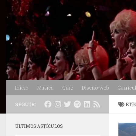
Saltar al contenido
Inicio
Música
Cine
Diseño web
Currícu
SEGUIR:
ETI
ÚLTIMOS ARTÍCULOS