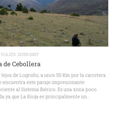
/
VIAJES
12/09/2007
a de Cebollera
lejos de Logroño, a unos 50 Km por la carretera
se encuentra este paraje impresionante
ciente al Sistema Ibérico. Es una zona poco
a ya que La Rioja es principalmente un...