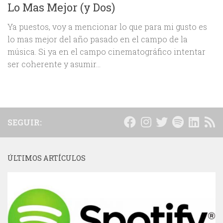
Lo Mas Mejor (y Dos)
Ya puestos, voy a mencionar lo que para mi gusto es
lo mas mejor del año pasado en el campo de la
música. Si ya en el campo cinematográfico intentar
ser coherente y asumir...
SEGUIR:
ÚLTIMOS ARTÍCULOS