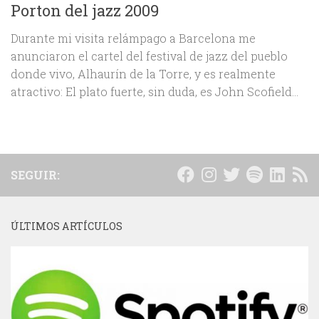
Porton del jazz 2009
Durante mi visita relámpago a Barcelona me
anunciaron el cartel del festival de jazz del pueblo
donde vivo, Alhaurín de la Torre, y es realmente
atractivo: El plato fuerte, sin duda, es John Scofield...
SEGUIR:
ÚLTIMOS ARTÍCULOS