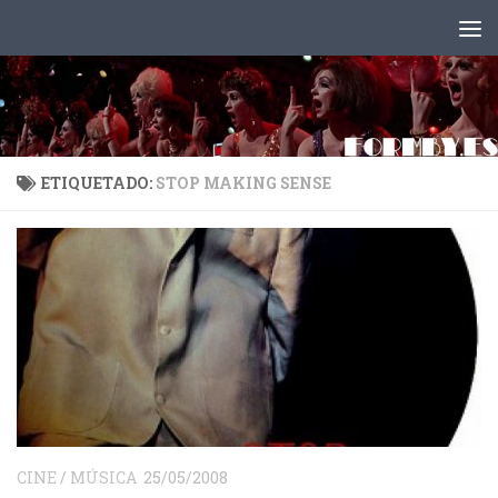
Saltar al contenido
ETIQUETADO:
STOP MAKING SENSE
CINE
/
MÚSICA
25/05/2008