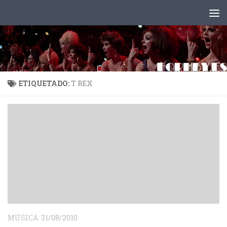
Saltar al contenido
ETIQUETADO:
T REX
MÚSICA
31/08/2010