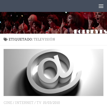
Saltar al contenido
ETIQUETADO:
TELEVISIÓN
CINE
/
INTERNET
/
TV
15/03/2010