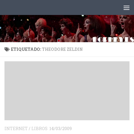
Saltar al contenido
ETIQUETADO:
THEODORE ZELDIN
INTERNET
/
LIBROS
14/03/2009