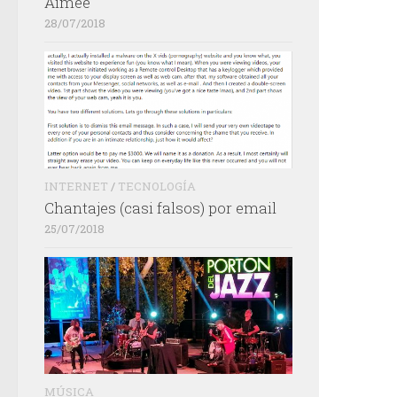
Aimée
28/07/2018
INTERNET
/
TECNOLOGÍA
Chantajes (casi falsos) por email
25/07/2018
MÚSICA