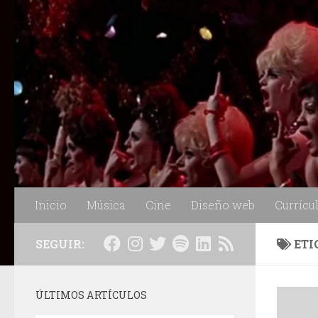
Saltar al contenido
Inicio
Música
Cine
Diseño web
Currícu
SEGUIR:
ETI
ÚLTIMOS ARTÍCULOS