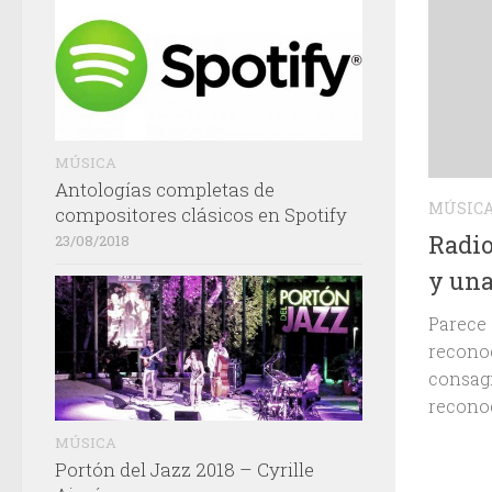
MÚSICA
Antologías completas de
MÚSIC
compositores clásicos en Spotify
Radio
23/08/2018
y una
Parece 
reconoc
consagr
reconoc
MÚSICA
Portón del Jazz 2018 – Cyrille