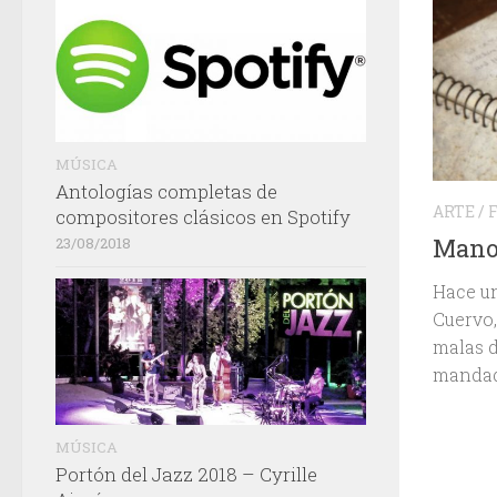
MÚSICA
Antologías completas de
ARTE
/
compositores clásicos en Spotify
Manol
23/08/2018
Hace un
Cuervo,
malas d
mandado
MÚSICA
Portón del Jazz 2018 – Cyrille