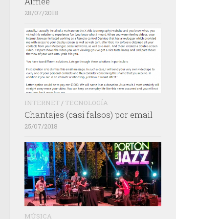
Aimée
28/07/2018
INTERNET
/
TECNOLOGÍA
Chantajes (casi falsos) por email
25/07/2018
MÚSICA