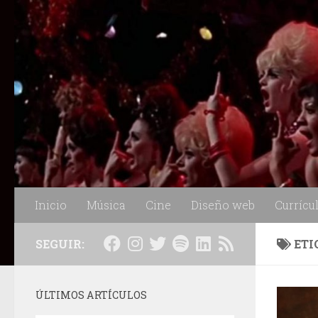
Saltar al contenido
Inicio
Música
Cine
Diseño web
Currícu
SEGUIR:
ETI
ÚLTIMOS ARTÍCULOS