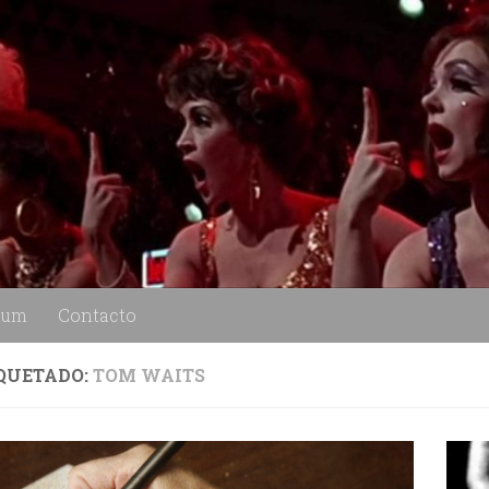
lum
Contacto
QUETADO:
TOM WAITS