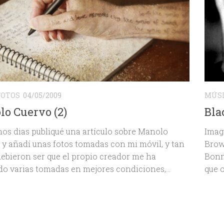
FOTOS
04/05/2009
MÚS
o Cuervo (2)
Bla
os dias publiqué una artículo sobre Manolo
Imag
 y añadí unas fotos tomadas con mi móvil, y tan
Brown
ebieron ser que el propio creador me ha
Bonn
 varias tomadas en mejores condiciones,...
que o