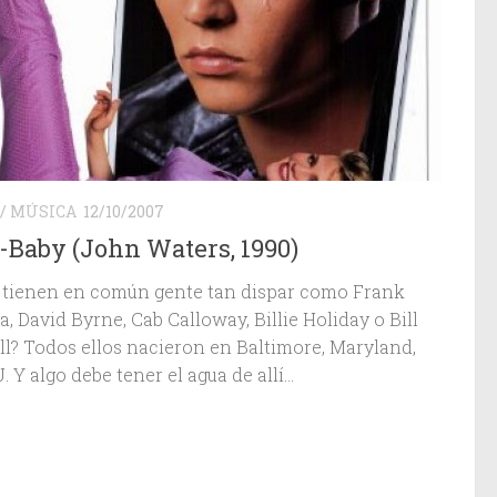
/
MÚSICA
12/10/2007
-Baby (John Waters, 1990)
 tienen en común gente tan dispar como Frank
, David Byrne, Cab Calloway, Billie Holiday o Bill
ell? Todos ellos nacieron en Baltimore, Maryland,
 Y algo debe tener el agua de allí...