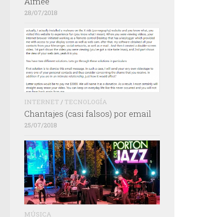
Aimée
28/07/2018
INTERNET
/
TECNOLOGÍA
Chantajes (casi falsos) por email
25/07/2018
MÚSICA