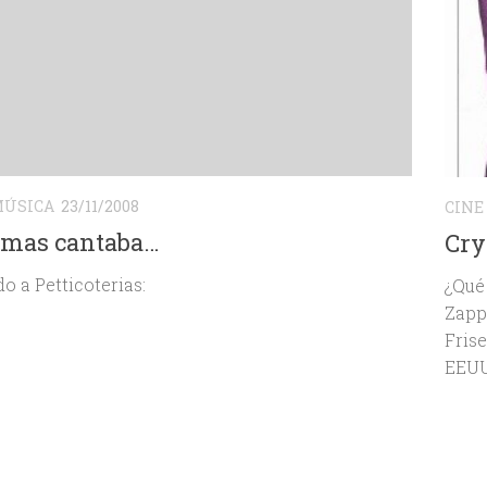
ÚSICA
23/11/2008
CINE
emas cantaba…
Cry
o a Petticoterias:
¿Qué
Zappa
Fris
EEUU.