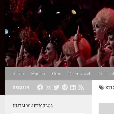
Saltar al contenido
Inicio
Música
Cine
Diseño web
Currícu
SEGUIR:
ETI
ÚLTIMOS ARTÍCULOS