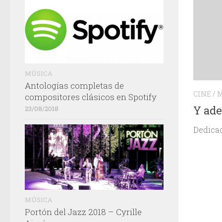
MÚSICA
Antologías completas de
CINE
/
M
compositores clásicos en Spotify
Y ad
23/08/2018
Dedicad
MÚSICA
Portón del Jazz 2018 – Cyrille