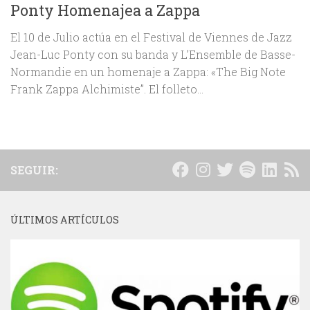
Ponty Homenajea a Zappa
El 10 de Julio actúa en el Festival de Viennes de Jazz
Jean-Luc Ponty con su banda y L’Ensemble de Basse-
Normandie en un homenaje a Zappa: «The Big Note
Frank Zappa Alchimiste”. El folleto...
SEGUIR:
ÚLTIMOS ARTÍCULOS