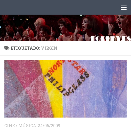
Saltar al contenido
ETIQUETADO:
VIRGIN
CINE
/
MÚSICA
24/06/2009