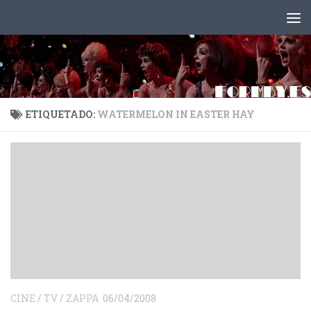
Saltar al contenido
ETIQUETADO:
WATERMELON IN EASTER HAY
CINE
/
TV
/
ZAPPA
06/04/2008