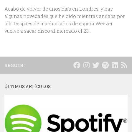
Acabo de volver de unos dias en Londres, y hay
algunas novedades que he oido mientras andaba por
allí: Después de muchos años de espera Weezer
vuelve a sacar disco al mercado el 23...
SEGUIR:
ÚLTIMOS ARTÍCULOS