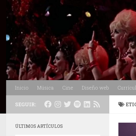
Saltar al contenido
Inicio
Música
Cine
Diseño web
Currícu
SEGUIR:
ETI
ÚLTIMOS ARTÍCULOS