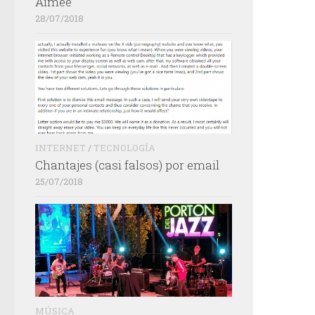
Aimée
28/07/2018
INTERNET
/
TECNOLOGÍA
Chantajes (casi falsos) por email
25/07/2018
MÚSICA