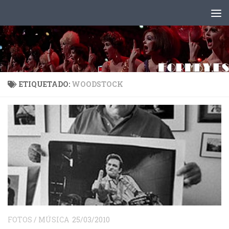
Saltar al contenido
ETIQUETADO:
WOODSTOCK
FOTOS
/
MÚSICA
25/03/2010