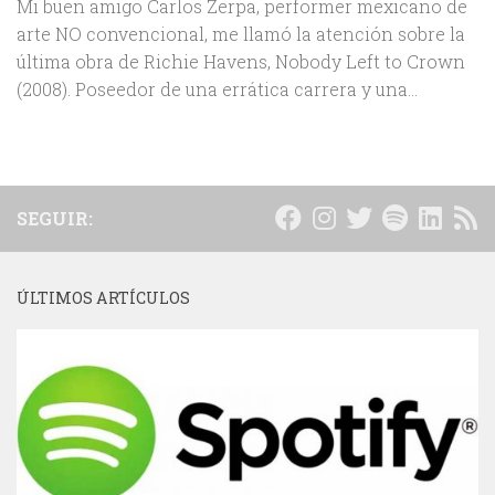
Mi buen amigo Carlos Zerpa, performer mexicano de
arte NO convencional, me llamó la atención sobre la
última obra de Richie Havens, Nobody Left to Crown
(2008). Poseedor de una errática carrera y una...
SEGUIR:
ÚLTIMOS ARTÍCULOS