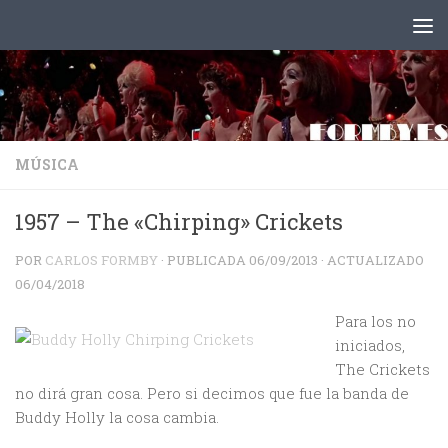
Saltar al contenido
MÚSICA
1957 – The «Chirping» Crickets
POR
CARLOS FORMBY
· PUBLICADA
06/09/2013
· ACTUALIZADO
06/04/2018
Para los no
iniciados,
The Crickets
no dirá gran cosa. Pero si decimos que fue la banda de
Buddy Holly la cosa cambia.