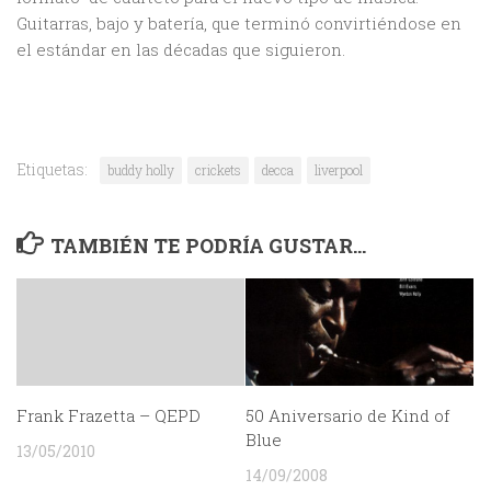
Guitarras, bajo y batería, que terminó convirtiéndose en
el estándar en las décadas que siguieron.
Etiquetas:
buddy holly
crickets
decca
liverpool
TAMBIÉN TE PODRÍA GUSTAR...
Frank Frazetta – QEPD
50 Aniversario de Kind of
Blue
13/05/2010
14/09/2008