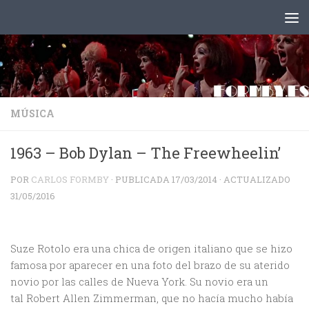
Saltar al contenido
MÚSICA
1963 – Bob Dylan – The Freewheelin’
POR
CARLOS FORMBY
· PUBLICADA
17/03/2014
· ACTUALIZADO
31/05/2016
Suze Rotolo era una chica de origen italiano que se hizo
famosa por aparecer en una foto del brazo de su aterido
novio por las calles de Nueva York. Su novio era un
tal Robert Allen Zimmerman, que no hacía mucho había