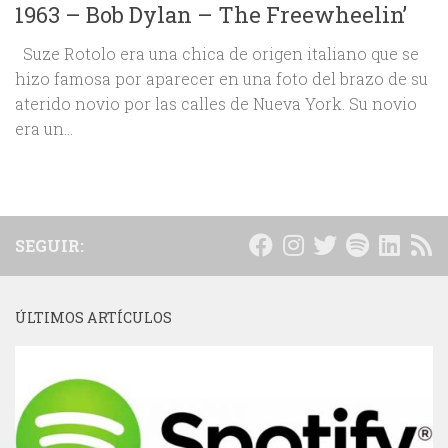
1963 – Bob Dylan – The Freewheelin’
Suze Rotolo era una chica de origen italiano que se
hizo famosa por aparecer en una foto del brazo de su
aterido novio por las calles de Nueva York. Su novio
era un...
SEGUIR:
ÚLTIMOS ARTÍCULOS