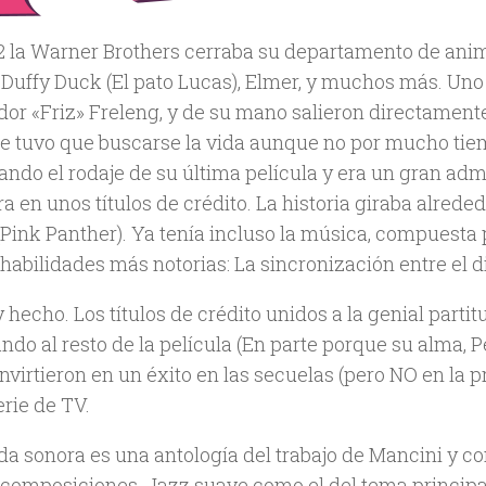
2 la Warner Brothers cerraba su departamento de anim
Duffy Duck (El pato Lucas), Elmer, y muchos más. Uno d
ador «Friz» Freleng, y de su mano salieron directamen
rre tuvo que buscarse la vida aunque no por mucho tie
ndo el rodaje de su última película y era un gran admi
a en unos títulos de crédito. La historia giraba alred
(Pink Panther). Ya tenía incluso la música, compuesta
habilidades más notorias: La sincronización entre el d
y hecho. Los títulos de crédito unidos a la genial par
ndo al resto de la película (En parte porque su alma, P
nvirtieron en un éxito en las secuelas (pero NO en la pr
erie de TV.
da sonora es una antología del trabajo de Mancini y co
 composiciones. Jazz suave como el del tema principal,