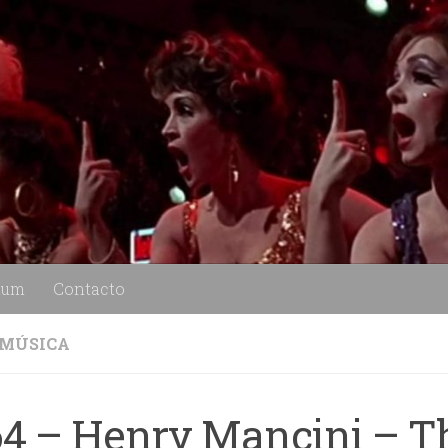
lum
Contacto
MÚSICA
64 – Henry Mancini – T