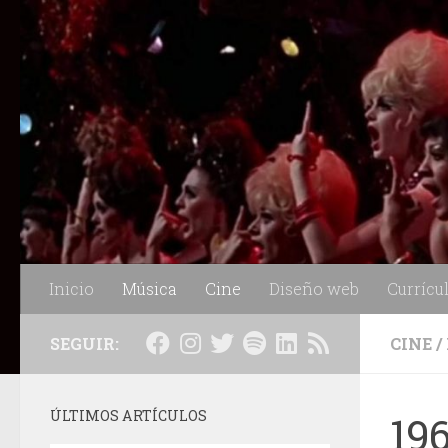
Saltar al contenido
Inicio
Música
Cine
Diseño web
Currícu
SEGUIR:
CINE
/
ÚLTIMOS ARTÍCULOS
19