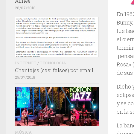
Aimée
28/07/2018
En 196
Bunny, 
fue Is
el cie
termina
pensar
INTERNET
/
TECNOLOGÍA
Rosa» 
Chantajes (casi falsos) por email
de sus 
25/07/2018
Dicho 
eclipsa
y se co
en la s
La ban
MÚSICA
de sus