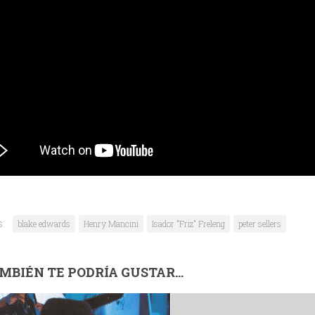
s:
blake edwards
Henry Mancini
Isador "Friz" Freleng
peter sellers
MBIÉN TE PODRÍA GUSTAR...