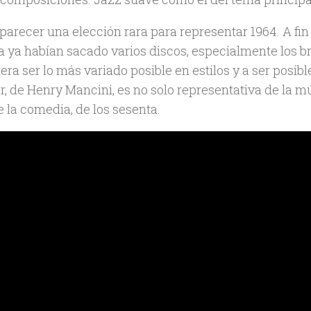
parecer una elección rara para representar 1964. A fin
 ya habían sacado varios discos, especialmente los bri
 era ser lo más variado posible en estilos y a ser posib
, de Henry Mancini, es no solo representativa de la mú
e la comedia, de los sesenta.