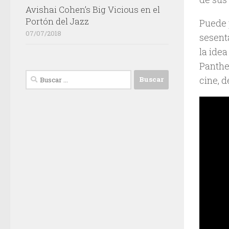
Avishai Cohen’s Big Vicious en el
Portón del Jazz
Puede 
07/07/2018
sesenta
la idea
Panther
Buscar:
cine, d