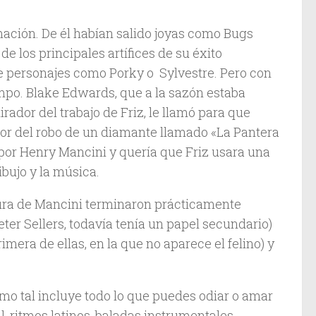
ación. De él habían salido joyas como Bugs
e los principales artífices de su éxito
te personajes como Porky o Sylvestre. Pero con
mpo. Blake Edwards, que a la sazón estaba
rador del trabajo de Friz, le llamó para que
edor del robo de un diamante llamado «La Pantera
 por Henry Mancini y quería que Friz usara una
ibujo y la música.
titura de Mancini terminaron prácticamente
eter Sellers, todavía tenía un papel secundario)
imera de ellas, en la que no aparece el felino) y
mo tal incluye todo lo que puedes odiar o amar
 ritmos latinos, baladas instrumentales.