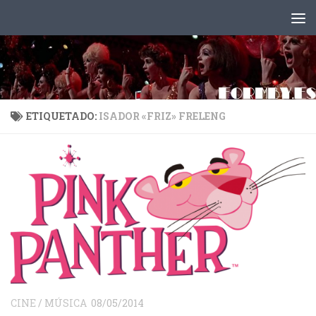
Saltar al contenido
ETIQUETADO:
ISADOR «FRIZ» FRELENG
CINE
/
MÚSICA
08/05/2014