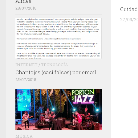
Aimée
28/07/2018
Cuidad
27/03/2
INTERNET
/
TECNOLOGÍA
Chantajes (casi falsos) por email
25/07/2018
MÚSICA