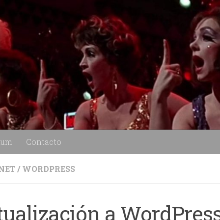
lum
Contacto
NET
/
WORDPRESS
tualización a WordPress