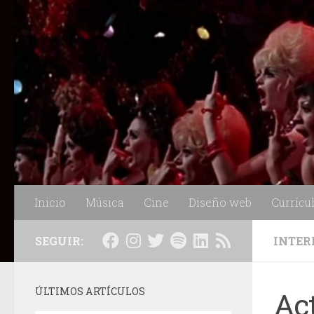
Saltar al contenido
Inicio
Música
Cine
Diseño web
Currícu
SEGUIR:
INTER
ÚLTIMOS ARTÍCULOS
Ac