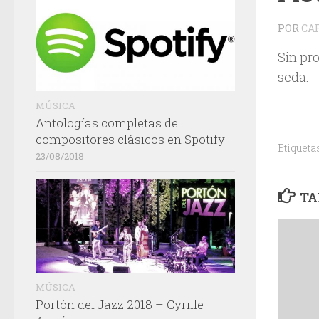
POR
CA
Sin pr
seda.
MÚSICA
Antologías completas de
compositores clásicos en Spotify
Etiqueta
23/08/2018
TA
MÚSICA
Portón del Jazz 2018 – Cyrille