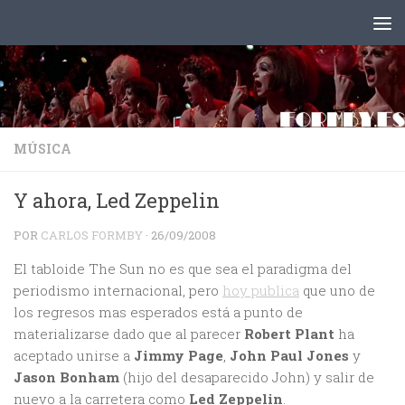
Saltar al contenido
MÚSICA
Y ahora, Led Zeppelin
POR
CARLOS FORMBY
·
26/09/2008
El tabloide The Sun no es que sea el paradigma del
periodismo internacional, pero
hoy publica
que uno de
los regresos mas esperados está a punto de
materializarse dado que al parecer
Robert Plant
ha
aceptado unirse a
Jimmy Page
,
John Paul Jones
y
Jason Bonham
(hijo del desaparecido John) y salir de
nuevo a la carretera como
Led Zeppelin
.