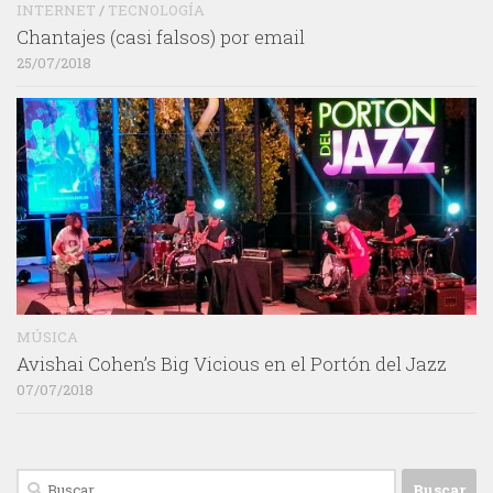
INTERNET
/
TECNOLOGÍA
Chantajes (casi falsos) por email
25/07/2018
MÚSICA
Avishai Cohen’s Big Vicious en el Portón del Jazz
07/07/2018
Buscar: