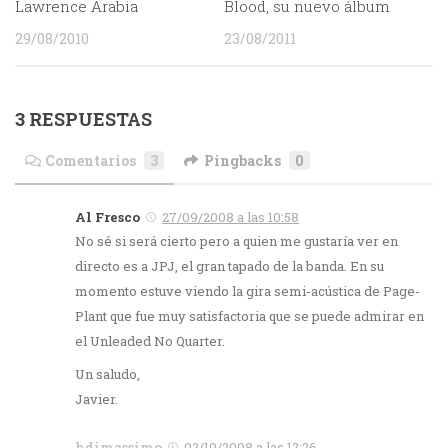
Lawrence Arabia
Blood, su nuevo álbum
29/08/2010
23/08/2011
3 RESPUESTAS
Comentarios
3
Pingbacks
0
Al Fresco
27/09/2008 a las 10:58
No sé si será cierto pero a quien me gustaría ver en
directo es a JPJ, el gran tapado de la banda. En su
momento estuve viendo la gira semi-acústica de Page-
Plant que fue muy satisfactoria que se puede admirar en
el Unleaded No Quarter.
Un saludo,
Javier.
hdimassimo
02/10/2008 a las 12:26