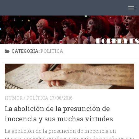
Saltar al contenido
CATEGORÍA:
POLÍTICA
HUMOR
/
POLÍTICA
17/06/2016
La abolición de la presunción de
inocencia y sus muchas virtudes
La abolición de la presunción de inocencia en
nuestra sociedad conlleva una serie de beneficios que