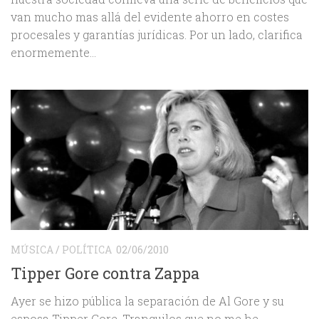
van mucho mas allá del evidente ahorro en costes
procesales y garantías jurídicas. Por un lado, clarifica
enormemente...
MÚSICA
/
POLÍTICA
02/06/2010
Tipper Gore contra Zappa
Ayer se hizo pública la separación de Al Gore y su
esposa Tipper Gore. Tranquilos que no me he