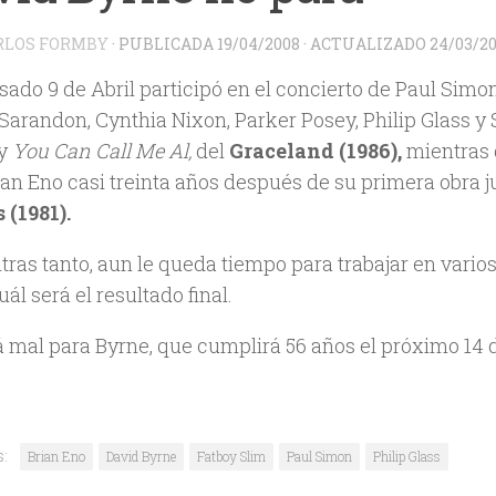
RLOS FORMBY
· PUBLICADA
19/04/2008
· ACTUALIZADO
24/03/20
sado 9 de Abril participó en el concierto de Paul Sim
Sarandon, Cynthia Nixon, Parker Posey, Philip Glass y
y
You Can Call Me Al,
del
Graceland (1986),
mientras q
ian Eno casi treinta años después de su primera obra j
 (1981).
tras tanto, aun le queda tiempo para trabajar en vari
uál será el resultado final.
á mal para Byrne, que cumplirá 56 años el próximo 14 
s:
Brian Eno
David Byrne
Fatboy Slim
Paul Simon
Philip Glass