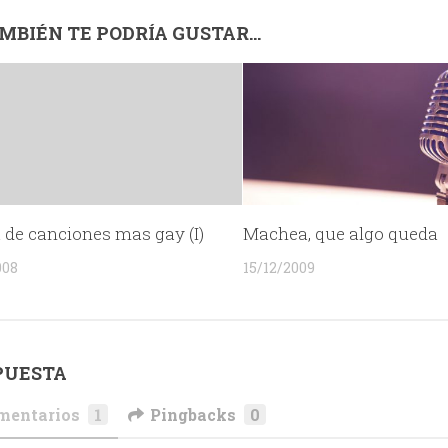
MBIÉN TE PODRÍA GUSTAR...
a de canciones mas gay (I)
Machea, que algo queda
008
15/12/2009
PUESTA
mentarios
1
Pingbacks
0