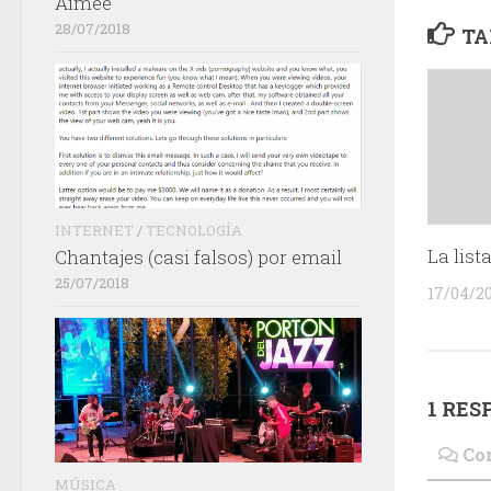
Aimée
28/07/2018
TA
INTERNET
/
TECNOLOGÍA
La list
Chantajes (casi falsos) por email
25/07/2018
17/04/2
1 RES
Co
MÚSICA