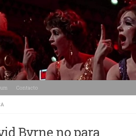
lum
Contacto
CA
vid Byrne no para