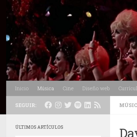
Saltar al contenido
Inicio
Música
Cine
Diseño web
Currícu
SEGUIR:
MÚSI
ÚLTIMOS ARTÍCULOS
Da