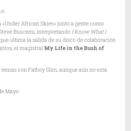
18
on «Under African Skies» junto a gente como
 Steve Buscemi, interpretando
I Know What I
ue ultima la salida de su disco de colaboración
untos, el magistral
My Life in the Bush of
os temas con Fatboy Slim, aunque aún no está
de Mayo.