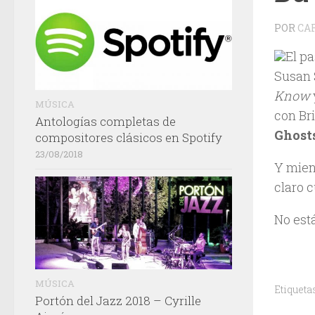
POR
CA
El pa
Susan 
Know
MÚSICA
con Br
Antologías completas de
Ghosts
compositores clásicos en Spotify
23/08/2018
Y mien
claro c
No est
MÚSICA
Etiqueta
Portón del Jazz 2018 – Cyrille