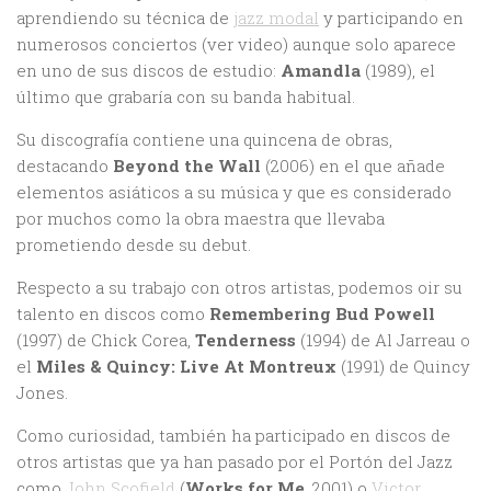
aprendiendo su técnica de
jazz modal
y participando en
numerosos conciertos (ver video) aunque solo aparece
en uno de sus discos de estudio:
Amandla
(1989), el
último que grabaría con su banda habitual.
Su discografía contiene una quincena de obras,
destacando
Beyond the Wall
(2006) en el que añade
elementos asiáticos a su música y que es considerado
por muchos como la obra maestra que llevaba
prometiendo desde su debut.
Respecto a su trabajo con otros artistas, podemos oir su
talento en discos como
Remembering Bud Powell
(1997) de Chick Corea,
Tenderness
(1994) de Al Jarreau o
el
Miles & Quincy: Live At Montreux
(1991) de Quincy
Jones.
Como curiosidad, también ha participado en discos de
otros artistas que ya han pasado por el Portón del Jazz
como
John Scofield
(
Works for Me
, 2001) o
Victor