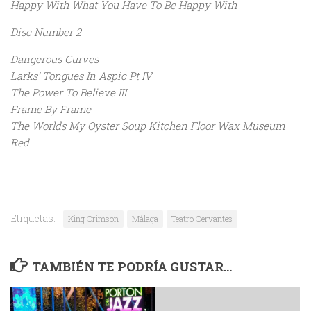
Happy With What You Have To Be Happy With
Disc Number 2
Dangerous Curves
Larks’ Tongues In Aspic Pt IV
The Power To Believe III
Frame By Frame
The Worlds My Oyster Soup Kitchen Floor Wax Museum
Red
Etiquetas:
King Crimson
Málaga
Teatro Cervantes
TAMBIÉN TE PODRÍA GUSTAR...