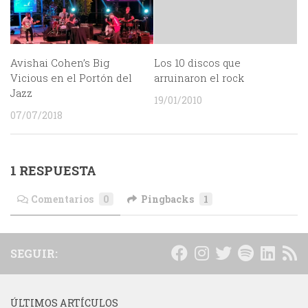
Avishai Cohen’s Big
Los 10 discos que
Vicious en el Portón del
arruinaron el rock
Jazz
19/01/2010
07/07/2018
1 RESPUESTA
Comentarios
0
Pingbacks
1
SEGUIR:
ÚLTIMOS ARTÍCULOS