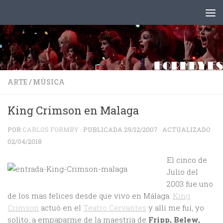
Saltar al contenido
ARTE
/
MÚSICA
King Crimson en Malaga
POR
CARLOS FORMBY
· PUBLICADA
29/12/2007
· ACTUALIZADO
02/04/2018
El cinco de
Julio del
2003 fue uno
de los mas felices desde que vivo en Málaga:
King
Crimson
actuó en el
Teatro Cervantes
y allí me fuí, yo
solito, a empaparme de la maestria de
Fripp, Belew,