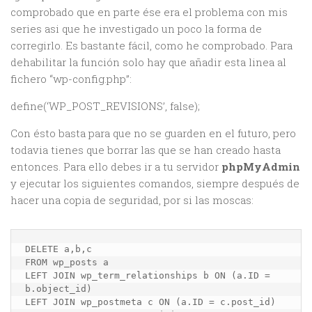
comprobado que en parte ése era el problema con mis
series asi que he investigado un poco la forma de
corregirlo. Es bastante fácil, como he comprobado. Para
dehabilitar la función solo hay que añadir esta linea al
fichero “wp-config.php”:
define(‘WP_POST_REVISIONS’, false);
Con ésto basta para que no se guarden en el futuro, pero
todavia tienes que borrar las que se han creado hasta
entonces. Para ello debes ir a tu servidor
phpMyAdmin
y ejecutar los siguientes comandos, siempre después de
hacer una copia de seguridad, por si las moscas:
DELETE a,b,c

FROM wp_posts a

LEFT JOIN wp_term_relationships b ON (a.ID = 
b.object_id)

LEFT JOIN wp_postmeta c ON (a.ID = c.post_id)
