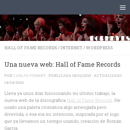
Saltar al contenido
HALL OF FAME RECORDS
/
INTERNET
/
WORDPRESS
Una nueva web: Hall of Fame Records
POR
CARLOS FORMBY
· PUBLICADA
18/02/2015
· ACTUALIZADO
14/04/2016
Lleva ya unos días funcionando mi último trabajo, la
nueva web de la discográfica
Hall of Fame Records
. He
usado una paleta cromática algo arriesgada pero
divertida, o ésa era mi intención, inspirada por el logo
que ya llevamos un tiempo usando, creación de Román
García.