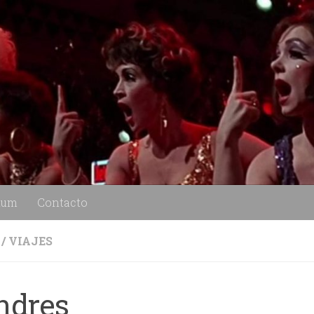
lum
Contacto
/
VIAJES
ndres