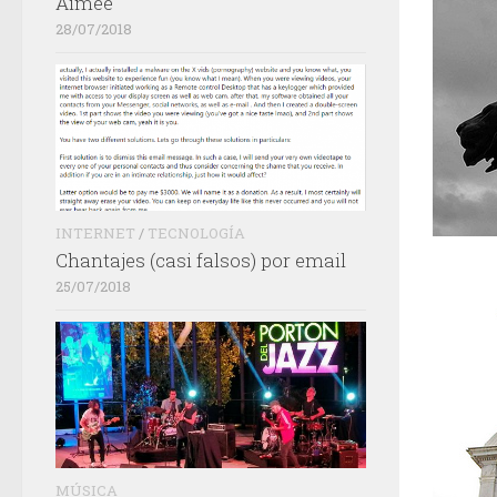
Aimée
28/07/2018
INTERNET
/
TECNOLOGÍA
Chantajes (casi falsos) por email
25/07/2018
MÚSICA