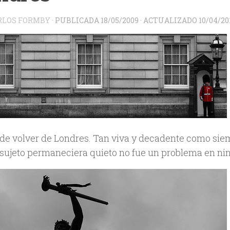
RLOS FORMBY
· PUBLICADA
18/05/2009
· ACTUALIZADO
10/04/20
de volver de Londres. Tan viva y decadente como siem
 sujeto permaneciera quieto no fue un problema en nin