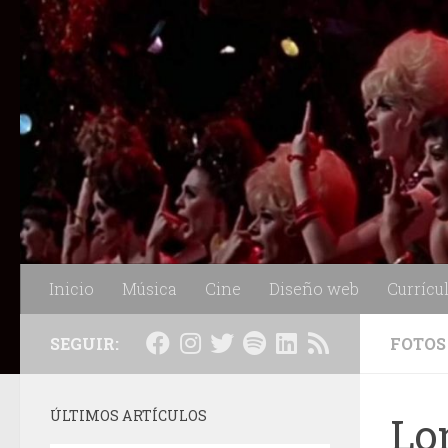
Saltar al contenido
Inicio
Música
Cine
Diseño web
Currícu
SEGUIR:
FOTOS
ÚLTIMOS ARTÍCULOS
Lo