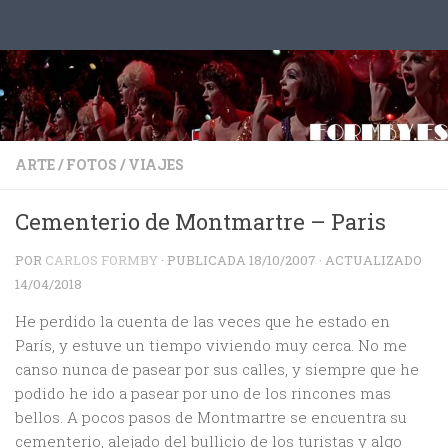
Saltar al contenido
ARTE
/
FOTOS
/
VIAJES
Cementerio de Montmartre – Paris
POR
CARLOS FORMBY
· PUBLICADA
18/10/2007
· ACTUALIZADO
14/04/2018
He perdido la cuenta de las veces que he estado en
París, y estuve un tiempo viviendo muy cerca. No me
canso nunca de pasear por sus calles, y siempre que he
podido he ido a pasear por uno de los rincones mas
bellos. A pocos pasos de Montmartre se encuentra su
cementerio, alejado del bullicio de los turistas y algo