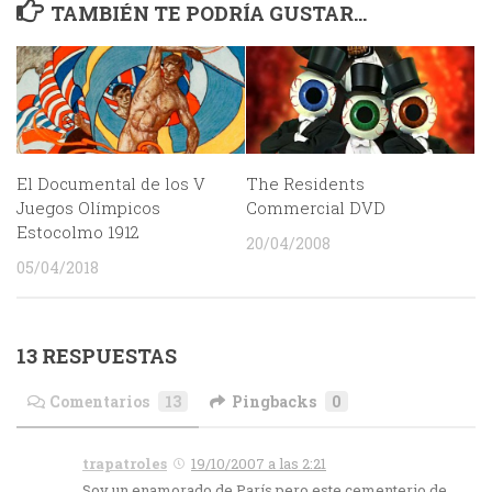
TAMBIÉN TE PODRÍA GUSTAR...
El Documental de los V
The Residents
Juegos Olímpicos
Commercial DVD
Estocolmo 1912
20/04/2008
05/04/2018
13 RESPUESTAS
Comentarios
13
Pingbacks
0
trapatroles
19/10/2007 a las 2:21
Soy un enamorado de París pero este cementerio de