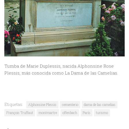
Tumba de Marie Duplessis, nacida Alphonsine Rose
Plessis, más conocida como La Dama de las Camelias.
Etiquetas:
Alphonsine Plessis
cementerio
dama de las camelias
François Truffaut
montmartre
offenbach
París
turismo