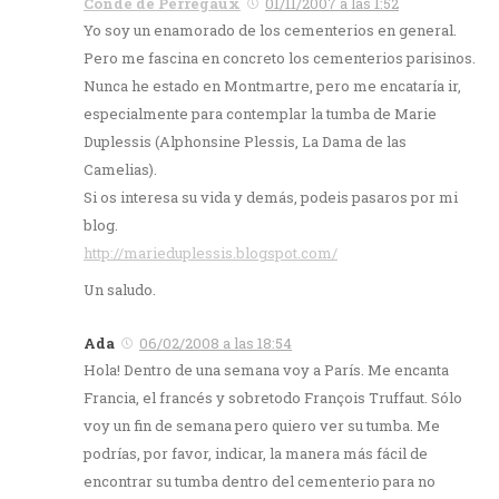
Conde de Perregaux
01/11/2007 a las 1:52
Yo soy un enamorado de los cementerios en general.
Pero me fascina en concreto los cementerios parisinos.
Nunca he estado en Montmartre, pero me encataría ir,
especialmente para contemplar la tumba de Marie
Duplessis (Alphonsine Plessis, La Dama de las
Camelias).
Si os interesa su vida y demás, podeis pasaros por mi
blog.
http://marieduplessis.blogspot.com/
Un saludo.
Ada
06/02/2008 a las 18:54
Hola! Dentro de una semana voy a París. Me encanta
Francia, el francés y sobretodo François Truffaut. Sólo
voy un fin de semana pero quiero ver su tumba. Me
podrías, por favor, indicar, la manera más fácil de
encontrar su tumba dentro del cementerio para no