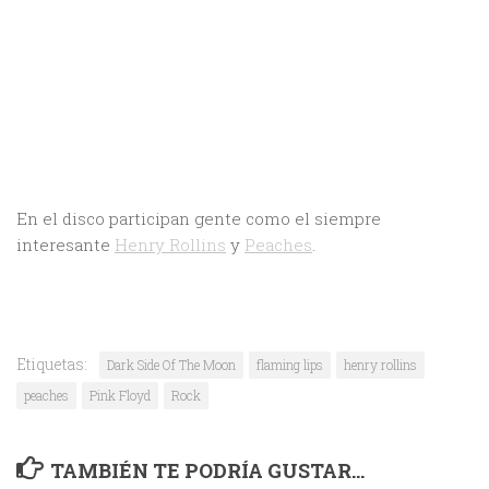
En el disco participan gente como el siempre
interesante
Henry Rollins
y
Peaches
.
Etiquetas:
Dark Side Of The Moon
flaming lips
henry rollins
peaches
Pink Floyd
Rock
TAMBIÉN TE PODRÍA GUSTAR...