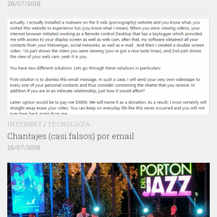
28/07/2018
INTERNET
/
TECNOLOGÍA
Chantajes (casi falsos) por email
25/07/2018