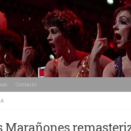
lum
Contacto
CA
s Marañones remasteri