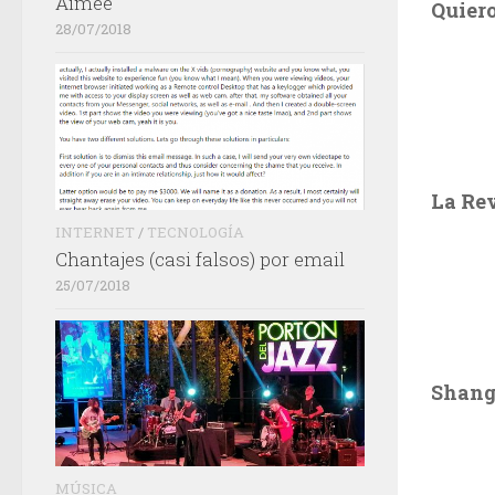
Aimée
Quiero
28/07/2018
La Re
INTERNET
/
TECNOLOGÍA
Chantajes (casi falsos) por email
25/07/2018
Shang
MÚSICA