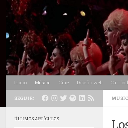
Saltar al contenido
Inicio
Música
Cine
Diseño web
Currícu
SEGUIR:
MÚSI
ÚLTIMOS ARTÍCULOS
Lo