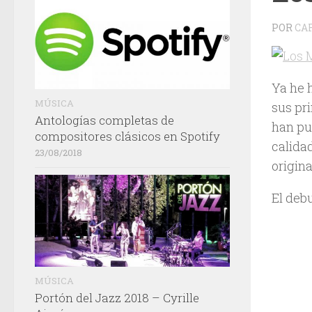
POR
CA
Ya he 
MÚSICA
sus pr
Antologías completas de
han pu
compositores clásicos en Spotify
calidad
23/08/2018
origina
El deb
MÚSICA
Portón del Jazz 2018 – Cyrille