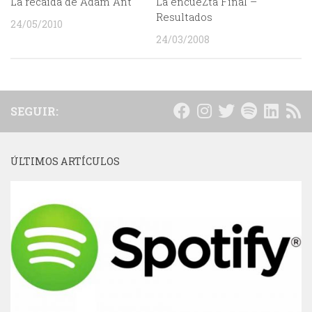
La recaida de Adam Ant
La encueZta Final –
Resultados
24/05/2010
24/03/2008
SEGUIR:
ÚLTIMOS ARTÍCULOS