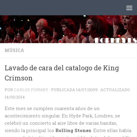
Saltar al contenido
MÚSICA
Lavado de cara del catalogo de King
Crimson
POR
CARLOS FORMBY
· PUBLICADA
14/07/2009
· ACTUALIZADO
14/05/2014
Este mes se cumplen cuarenta años de un
acontecimiento singular. En Hyde Park, Londres, se
celebró un concierto al aire libre de varias bandas,
siendo la principal los
Rolling Stones
. Entre ellas había