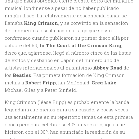
una que había obtenido cierto crédito detro del mundillo
musical londinense a pesar de no haber publicado
ningún disco. La relativamente desconocida banda se
llamaba
King Crimson
, y se convirtió en la sensación
del momento a escala nacional, algo que se vio
confirmado cuando publicaron su primer disco allá por
octubre del 69,
In The Court of the Crimson King
,
disco que, agárrense, llegó al número cinco de las listas
de éxitos y desbancó en Japón del número uno de
artistas internacionales al mismísimo
Abbey Road
de
los
Beatles
. Esa primera formación de King Crimson
incluía a
Robert Fripp
, Ian McDonald,
Greg Lake
,
Michael Giles y a Peter Sinfield.
King Crimson (léase Fripp) es probablemente la banda
legendaria que menos mira a su pasado, y pocas veces
usa actualmente en su repertorio temas de esta primera
época pero para celebrar su 40º aniversario, igual que
hicieron con el 30º, han anunciado la reedición de su