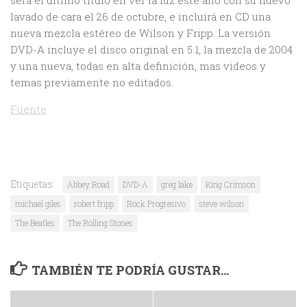
será el último título en ver la luz este año con su nuevo
lavado de cara el 26 de octubre, e incluirá en CD una
nueva mezcla estéreo de Wilson y Fripp. La versión
DVD-A incluye el disco original en 5.1, la mezcla de 2004
y una nueva, todas en alta definición, mas videos y
temas previamente no editados.
Fuente
Etiquetas:
Abbey Road
DVD-A
greg lake
King Crimson
michael giles
robert fripp
Rock Progresivo
steve wilson
The Beatles
The Rolling Stones
TAMBIÉN TE PODRÍA GUSTAR...