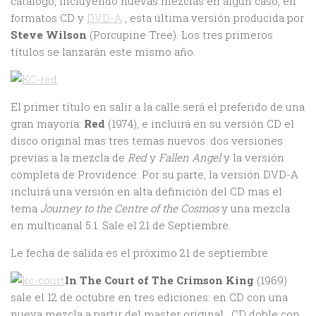
catálogo, incluyendo nuevas mezclas en algún caso, en
formatos CD y
DVD-A
, esta última versión producida por
Steve Wilson
(Porcupine Tree). Los tres primeros
títulos se lanzarán este mismo año.
El primer título en salir a la calle será el preferido de una
gran mayoría:
Red
(1974), e incluirá en su versión CD el
disco original mas tres temas nuevos: dos versiones
previas a la mezcla de
Red
y
Fallen Angel
y la versión
completa de Providence. Por su parte, la versión DVD-A
incluirá una versión en alta definición del CD mas el
tema
Journey to the Centre of the Cosmos
y una mezcla
en multicanal 5.1. Sale el 21 de Septiembre.
Le fecha de salida es el próximo 21 de septiembre.
In The Court of The Crimson King
(1969)
sale el 12 de octubre en tres ediciones: en CD con una
nueva mezcla a partir del master original , CD doble con