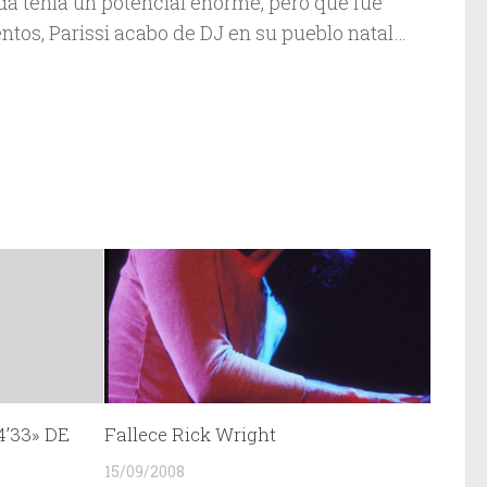
da tenía un potencial enorme, pero que fue
ntos, Parissi acabo de DJ en su pueblo natal…
’33» DE
Fallece Rick Wright
15/09/2008