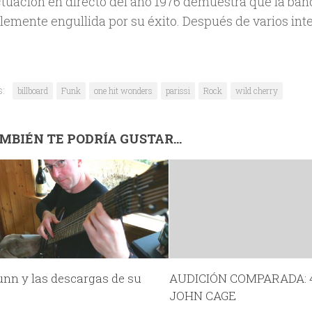
ctuación en directo del año 1976 demuestra que la ban
lemente engullida por su éxito. Después de varios inte
s:
billboard
Funk
one hit wonders
parissi
Rock
wild cherry
MBIÉN TE PODRÍA GUSTAR...
unn y las descargas de su
AUDICIÓN COMPARADA: 4
JOHN CAGE