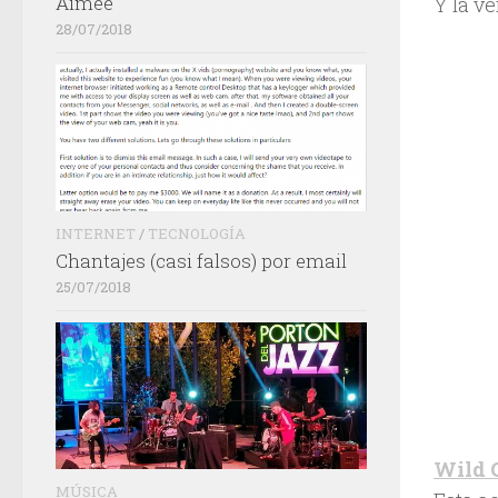
Aimée
Y la v
28/07/2018
INTERNET
/
TECNOLOGÍA
Chantajes (casi falsos) por email
25/07/2018
Wild 
MÚSICA