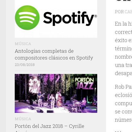
POR
CA
En la h
correct
éxito 
MÚSICA
términ
Antologías completas de
nombre,
compositores clásicos en Spotify
una tr
23/08/2018
desapa
Rob Par
eclosió
compus
se conv
MÚSICA
número
Portón del Jazz 2018 – Cyrille