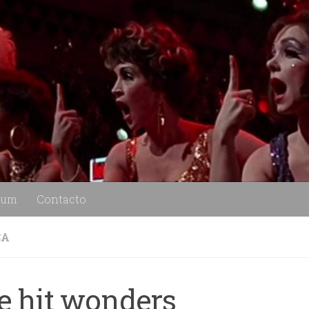
lum
Contacto
CA
e hit wonders