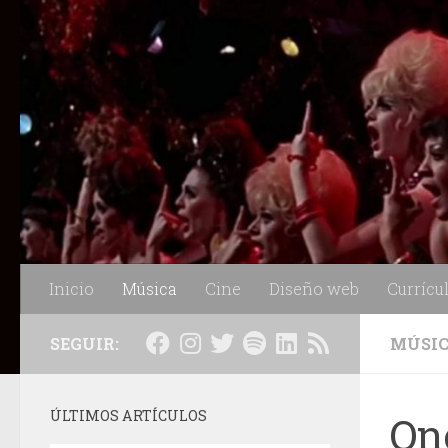
Saltar al contenido
Inicio
Música
Cine
Diseño web
Currícu
SEGUIR:
MÚSI
ÚLTIMOS ARTÍCULOS
On