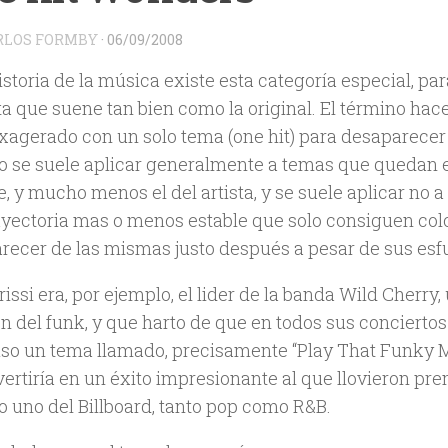
RLOS FORMBY
·
06/09/2008
istoria de la música existe esta categoría especial, p
a que suene tan bien como la original. El término hace
exagerado con un solo tema (one hit) para desaparecer
o se suele aplicar generalmente a temas que quedan 
 y mucho menos el del artista, y se suele aplicar no a
ayectoria mas o menos estable que solo consiguen colo
recer de las mismas justo después a pesar de sus esf
issi era, por ejemplo, el lider de la banda Wild Cherry
n del funk, y que harto de que en todos sus conciertos
o un tema llamado, precisamente “Play That Funky Mu
ertiría en un éxito impresionante al que llovieron pre
 uno del Billboard, tanto pop como R&B.