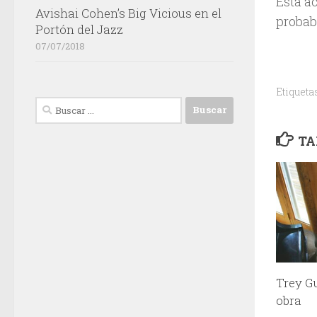
Esta a
Avishai Cohen’s Big Vicious en el
probab
Portón del Jazz
07/07/2018
Etiqueta
Buscar:
TA
Trey G
obra