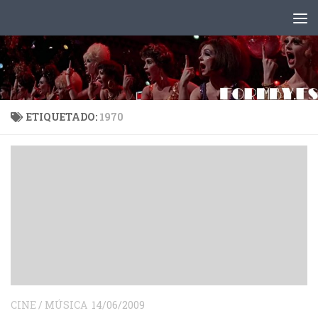
Saltar al contenido
ETIQUETADO:
1970
CINE
/
MÚSICA
14/06/2009