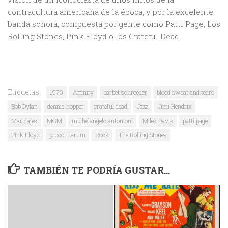
contracultura americana de la época, y por la excelente
banda sonora, compuesta por gente como Patti Page, Los
Rolling Stones, Pink Floyd o los Grateful Dead.
Etiquetas:
1970
Affinity
barbet schroeder
blood sweat and tears
Bob Dylan
dennis hopper
grateful dead
Jazz
Jimi Hendrix
Maridajes
MGM
michelangelo antonioni
Miles Davis
patti page
Pink Floyd
procol harum
Rock
The Rolling Stones
TAMBIÉN TE PODRÍA GUSTAR...