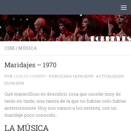
Saltar al contenido
CINE
/
MÚSICA
Maridajes – 1970
POR
CARLOS FORMBY
· PUBLICADA
14/06/2009
· ACTUALIZADO
10/04/2018
Qué maravilloso es descubrir, cosa que sucede muy de
tarde en tarde, una rareza de la que no habías oido hablar
anteriormente. Hoy nos vamos a los setenta, con un
maridaje poco conocido…
LA MÚSICA