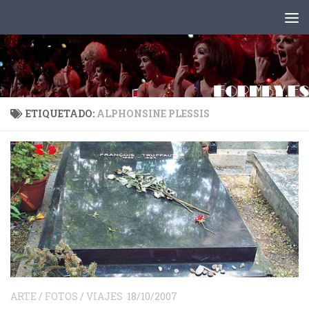
Saltar al contenido
ETIQUETADO:
ALPHONSINE PLESSIS
ARTE
/
FOTOS
/
VIAJES
18/10/2007