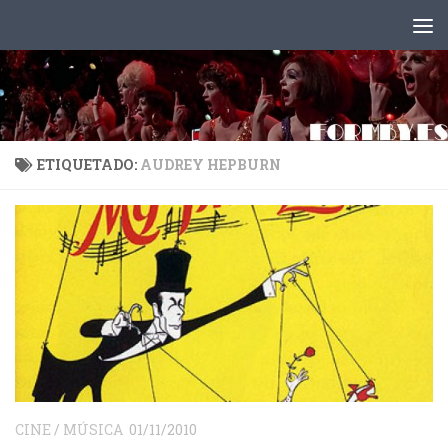
Saltar al contenido
ETIQUETADO:
AUDREY HEPBURN
CINE
/
MÚSICA
01/11/2010