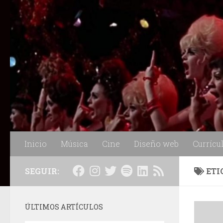
Saltar al contenido
Inicio
Música
Cine
Diseño web
Currícu
SEGUIR:
ETI
ÚLTIMOS ARTÍCULOS