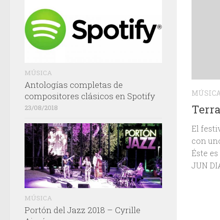
MÚSICA
Antologías completas de
MÚSIC
compositores clásicos en Spotify
Terra
23/08/2018
El fest
con uno
Éste e
JUN DI
MÚSICA
Portón del Jazz 2018 – Cyrille