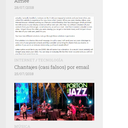
Aimée
28/07/2018
INTERNET
/
TECNOLOGÍA
Chantajes (casi falsos) por email
25/07/2018
MÚSICA