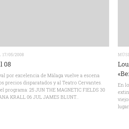
A
17/05/2008
MÚS
l 08
Lou
«Be
ival por excelencia de Málaga vuelve a escena
s precios disparatados y al Teatro Cervantes.
En l
s el programa: 25 JUN THE MAGNETIC FIELDS 30
extin
ANA KRALL 06 JUL JAMES BLUNT...
viej
lugar