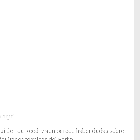
o aquí
.
quí de Lou Reed, y aun parece haber dudas sobre
icultades técnicas del Berlin.