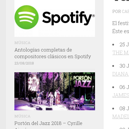
POR
CA
El fes
Éste e
MÚSICA
25 
Antologías completas de
THE M
compositores clásicos en Spotify
23/08/2018
30 
DIANA
06 
JAMES
08 
MADEL
MÚSICA
Portón del Jazz 2018 – Cyrille