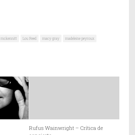
a mckennitt
Lou Reed
macy gray
madeleine peyroux
Rufus Wainwright – Crítica de