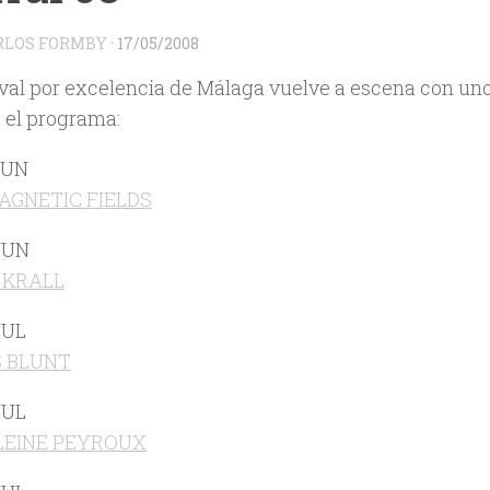
RLOS FORMBY
·
17/05/2008
tival por excelencia de Málaga vuelve a escena con uno
s el programa:
JUN
AGNETIC FIELDS
JUN
 KRALL
JUL
 BLUNT
JUL
EINE PEYROUX