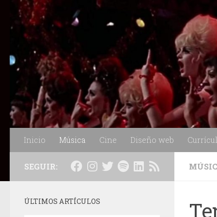
Saltar al contenido
Inicio
Música
Cine
Diseño web
Currícu
SEGUIR:
MÚSI
ÚLTIMOS ARTÍCULOS
Ter