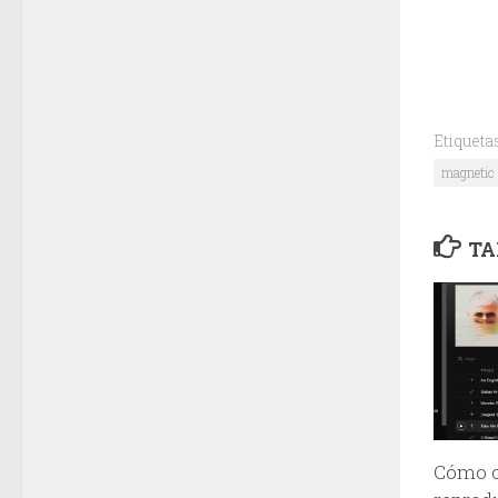
Etiqueta
magnetic 
TA
Cómo c