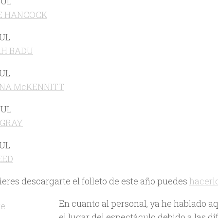
JUL
E HANCOCK
JUL
H BADU
JUL
NA McKENNITT
JUL
 GRAY
JUL
EED
ieres descargarte el folleto de este año puedes
hacerl
En cuanto al personal, ya he hablado a
el lugar del espectáculo debido a las dif