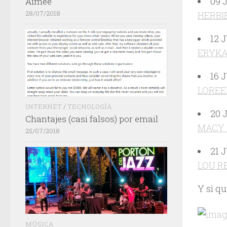
09 
Aimée
28/07/2018
HERBI
12 
ERYKA
16 
LOREE
INTERNET
/
TECNOLOGÍA
20 
Chantajes (casi falsos) por email
MACY
25/07/2018
21 
LOU R
Y si qu
MÚSICA