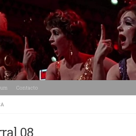
lum
Contacto
CA
ral 08