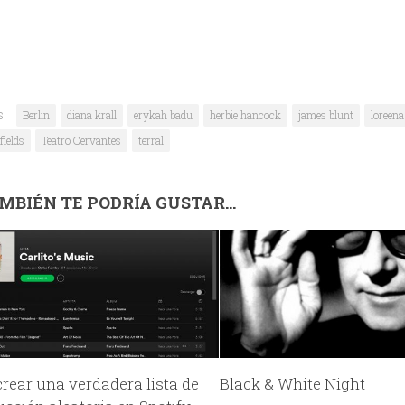
s:
Berlin
diana krall
erykah badu
herbie hancock
james blunt
loreen
fields
Teatro Cervantes
terral
MBIÉN TE PODRÍA GUSTAR...
rear una verdadera lista de
Black & White Night