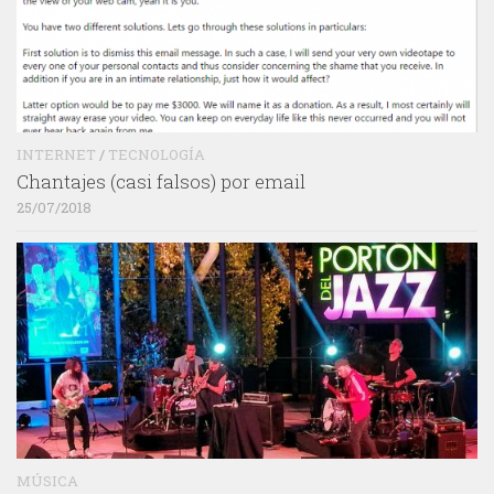
INTERNET
/
TECNOLOGÍA
Chantajes (casi falsos) por email
25/07/2018
MÚSICA