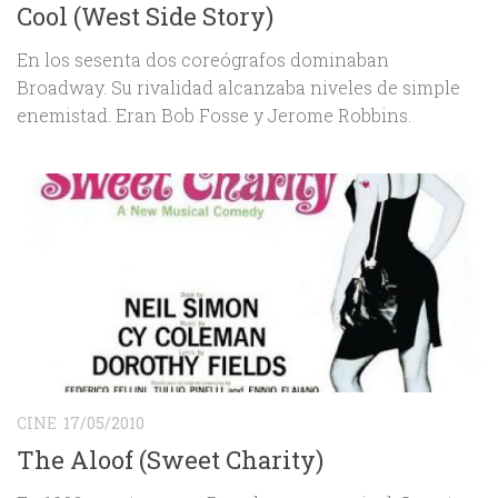
Cool (West Side Story)
En los sesenta dos coreógrafos dominaban
Broadway. Su rivalidad alcanzaba niveles de simple
enemistad. Eran Bob Fosse y Jerome Robbins.
CINE
17/05/2010
The Aloof (Sweet Charity)