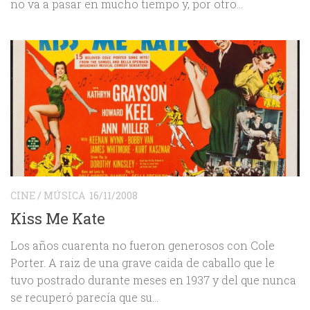
no va a pasar en mucho tiempo y, por otro...
CINE
/
MÚSICA
16/11/2008
Kiss Me Kate
Los años cuarenta no fueron generosos con Cole
Porter. A raiz de una grave caida de caballo que le
tuvo postrado durante meses en 1937 y del que nunca
se recuperó parecía que su...