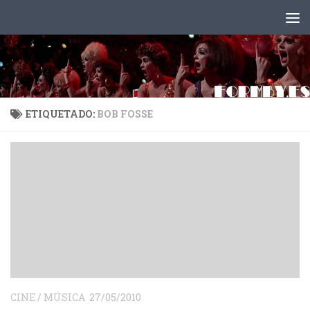
Saltar al contenido
ETIQUETADO:
BOB FOSSE
CINE
/
MÚSICA
27/05/2010