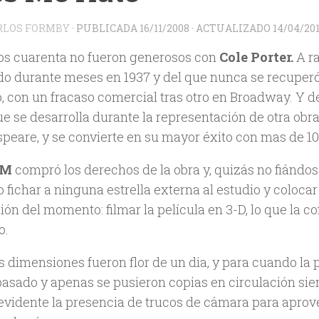
RLOS FORMBY
· PUBLICADA
16/11/2008
· ACTUALIZADO
14/04/20
os cuarenta no fueron generosos con
Cole Porter.
A ra
do durante meses en 1937 y del que nunca se recuper
, con un fracaso comercial tras otro en Broadway. Y d
e se desarrolla durante la representación de otra obra
peare, y se convierte en su mayor éxito con mas de 1
M
compró los derechos de la obra y, quizás no fiándos
o fichar a ninguna estrella externa al estudio y colocar
ón del momento: filmar la película en 3-D, lo que la co
o.
es dimensiones fueron flor de un dia, y para cuando 
pasado y apenas se pusieron copias en circulación sie
s evidente la presencia de trucos de cámara para aprov