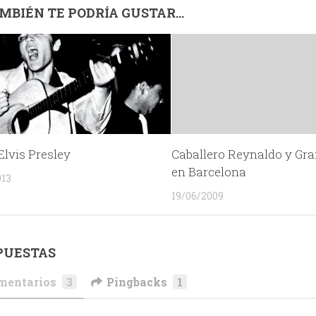
MBIÉN TE PODRÍA GUSTAR...
Elvis Presley
Caballero Reynaldo y Gr
en Barcelona
013
19/06/2009
PUESTAS
mentarios
3
Pingbacks
1