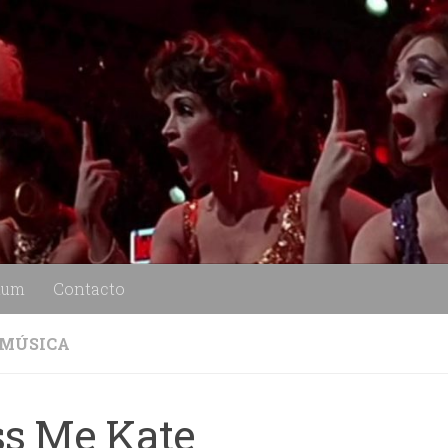
lum
Contacto
MÚSICA
ss Me Kate