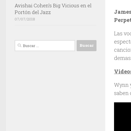
Avishai Cohen’s Big Vicious en el
James
Portón del Jazz
07/07/2018
Perpe
Las vo
espect
Buscar:
cancion
demasi
Video
Wynn y
saben c