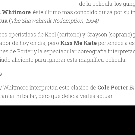
de la película: los gá
 Whitmore
, éste último mas conocido quizá por su i
tua
(
The Shawshank Redemption, 1994)
.
ces operísticas de Keel (barítono) y Grayson (soprano
ador de hoy en dia, pero
Kiss Me Kate
pertenece a esa
es de Porter y la espectacular coreografía interpretad
ado aliciente para ignorar esta magnífica película.
s
 Whitmore interpretan este clasico de
Cole Porter
Br
antar ni bailar, pero que delicia verles actuar: