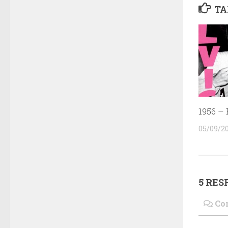
TA
1956 – 
05/09/2
5 RES
Co