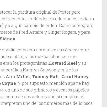
etocar la partitura original de Porter pero
o frecuente, limitándose a adaptar los textos a
al) y a algún cambio de orden. Como coreógrafo
úmeros de Fred Astaire y Ginger Rogers, y para
 Sidney
.
e dividía como era normal en esa época entre
no bailaban, y los que bailaban pero no
s eran los protagonistas
Howard Keel
y su
matográfica Kathryn Grayson y entre los
cos
Ann Miller
,
Tommy Rall
,
Carol Haney
,
 Coyne
. Y por supuesto, mención aparte hay
se
, en uno de sus primeros y escasos papeles
asi como de dos actores que ni cantaban ni
 interpretan uno de los números mas deliciosos