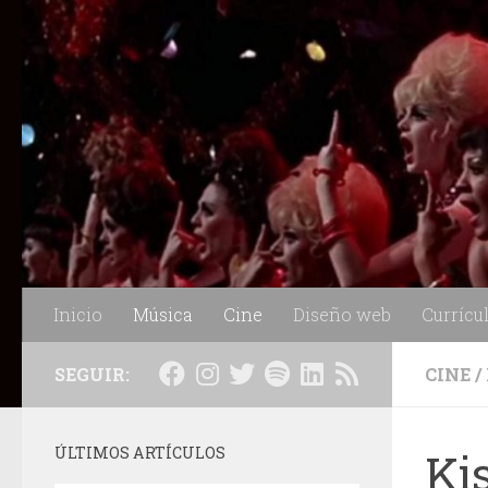
Saltar al contenido
Inicio
Música
Cine
Diseño web
Currícu
SEGUIR:
CINE
/
ÚLTIMOS ARTÍCULOS
Ki