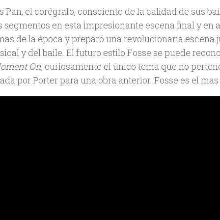
Pan, el corégrafo, consciente de la calidad de sus bail
s segmentos en esta impresionante escena final y en
as de la época y preparó una revolucionaria escena ju
sical y del baile. El futuro estilo Fosse se puede re
Moment On
, curiosamente el único tema que no pertenec
da por Porter para una obra anterior. Fosse es el mas b