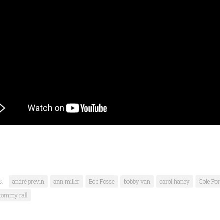
s:
andré previn
ann miller
Bob Fosse
bobby van
carol haney
Cole Por
tommy rall