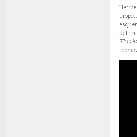
Hermes 
propio
esquem
del mu
This 
rechaza