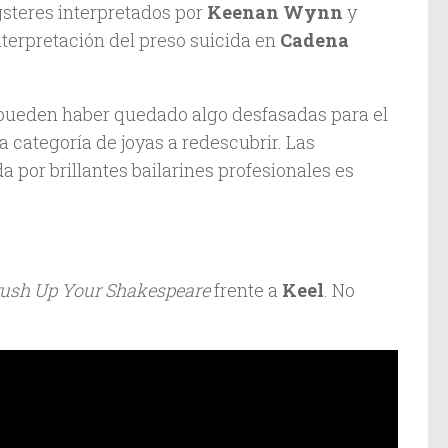
ngsteres interpretados por
Keenan Wynn
y
nterpretación del preso suicida en
Cadena
) pueden haber quedado algo desfasadas para el
 categoría de joyas a redescubrir. Las
a por brillantes bailarines profesionales es
ush Up Your Shakespeare
frente a
Keel
. No