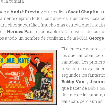
 a la cámara.
ndó a
André Previn
y el arreglista
Saoul Chaplin
a r
camente dejaron todos los números musicales, cosa poc
sura cinematográfica (mucho mas estricta que la teatr
ió a
Hermes Pan
, responsable de la mayoria de los n
rlos a todo, un hombre de confianza de la MGM,
George
El elenco de actores s
los que cantaban pero 
cantaban. Los primero
frecuente pareja cine
segundos los fantásti
Bobby Van
, y
Jeanne
que hacer de
Bob Fos
delante de la cámara, 
bailaban, pero aún así