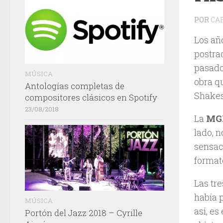
POR
CA
Los añ
postra
pasado
MÚSICA
obra qu
Antologías completas de
Shakes
compositores clásicos en Spotify
23/08/2018
La
MG
lado, n
sensaci
format
Las tr
había 
MÚSICA
asi, e
Portón del Jazz 2018 – Cyrille