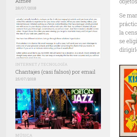
Aimée
objetos
28/07/2018
Se ma
prácti
la cen
se elíg
dirigi
INTERNET
/
TECNOLOGÍA
Chantajes (casi falsos) por email
25/07/2018
MÚSICA