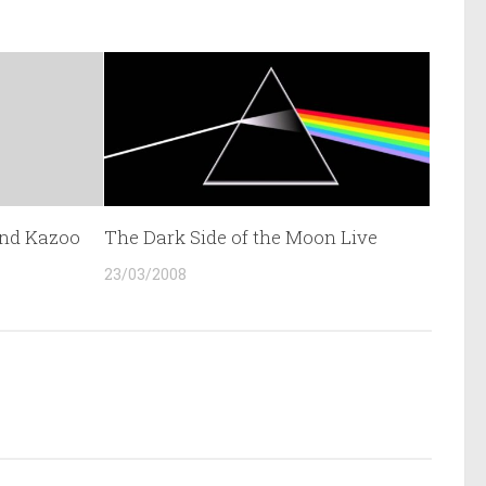
and Kazoo
The Dark Side of the Moon Live
23/03/2008