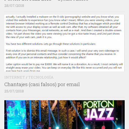
28/07/2018
INTERNET
/
TECNOLOGÍA
Chantajes (casi falsos) por email
25/07/2018