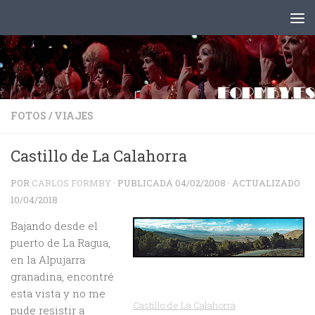
Saltar al contenido
FOTOS
/
VIAJES
Castillo de La Calahorra
POR
CARLOS FORMBY
· PUBLICADA
04/02/2008
· ACTUALIZADO
10/04/2018
Bajando desde el
puerto de La Ragua,
en la Alpujarra
granadina, encontré
esta vista y no me
Castillo de La Calahorra
pude resistir a