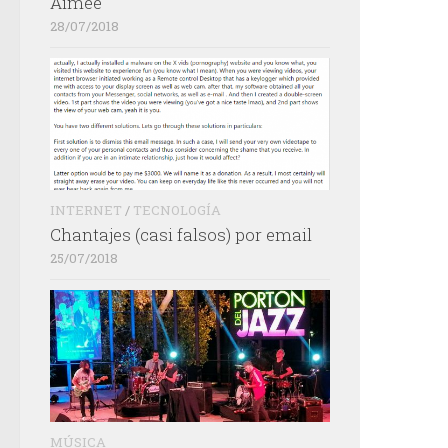
Aimée
28/07/2018
INTERNET
/
TECNOLOGÍA
Chantajes (casi falsos) por email
25/07/2018
MÚSICA