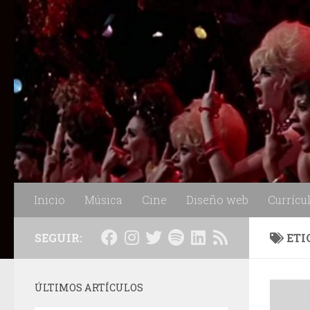
Saltar al contenido
Inicio
Música
Cine
Diseño web
Currícu
SEGUIR:
ETI
ÚLTIMOS ARTÍCULOS