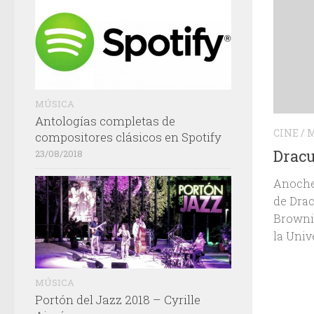
MÚSICA
Antologías completas de
CINE
/
M
compositores clásicos en Spotify
Dracu
23/08/2018
Anoche 
de Drac
Brownin
la Unive
MÚSICA
Portón del Jazz 2018 – Cyrille