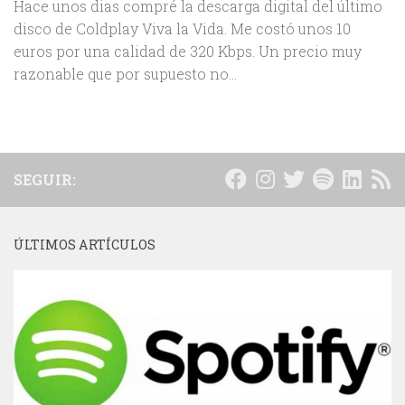
Hace unos dias compré la descarga digital del último
disco de Coldplay Viva la Vida. Me costó unos 10
euros por una calidad de 320 Kbps. Un precio muy
razonable que por supuesto no...
SEGUIR:
ÚLTIMOS ARTÍCULOS