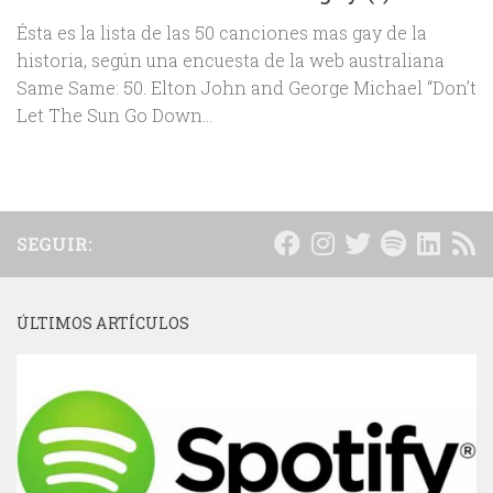
Ésta es la lista de las 50 canciones mas gay de la
historia, según una encuesta de la web australiana
Same Same: 50. Elton John and George Michael “Don’t
Let The Sun Go Down...
SEGUIR:
ÚLTIMOS ARTÍCULOS